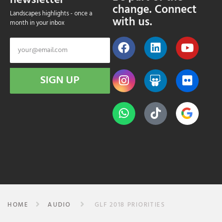
newsletter
change. Connect
Landscapes highlights - once a
with us.
month in your inbox
SIGN UP
HOME
AUDIO
GLF 2018 PRIORITIES