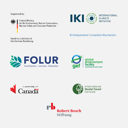
IKI Independent Complaint Mechanism