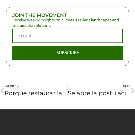
JOIN THE MOVEMENT
Receive weekly insights on climate-resilient landscapes and
sustainable solutions.
SUBSCRIBE
PREVIOUS
NEXT
Porqué restaurar las montañas del mundo es importante para todas y todos
Se abre la postulación de candidaturas para el Premio Wangari Maathai Defensores de los Bosques