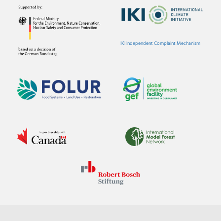
IKI Independent Complaint Mechanism