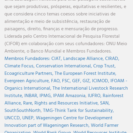
que sejam produtivas, prósperas, equitativas e resilientes, e
que considera cinco temas coesos sobre iniciativas de
alimentação e meio de subsistência, restauração de
paisagens, direito, finanças e mensuração de progresso.
Liderada pelo Centro Internacional de Pesquisa Florestal
(CIFOR) em colaboração com seus cofundadores: ONU Meio
Ambiente, o Banco Mundial e Membros Fundadores.
Membros Fundadores:
CIAT,
Landscape Alliance,
CIRAD,
Climate Focus,
Conservation International,
Crop Trust,
Ecoagriculture Partners,
The European Forest Institute,
Evergreen Agriculture,
FAO,
FSC,
GEF,
GIZ,
ICIMOD,
IFOAM -
Organics International,
The International Livestock Research
Institute,
INBAR,
IPMG,
IPAM Amazonia
,
IUFRO,
Rainforest
Alliance,
Rare,
Rights and Resources Initiative,
SAN,
SouthSouthNorth
,
TMG-Think Tank for Sustainability,
UNCCD,
UNEP,
Wageningen Centre for Development
Innovation part of Wageningen Research,
World Farmer
Organization,
World Bank Group,
World Resources Institute,