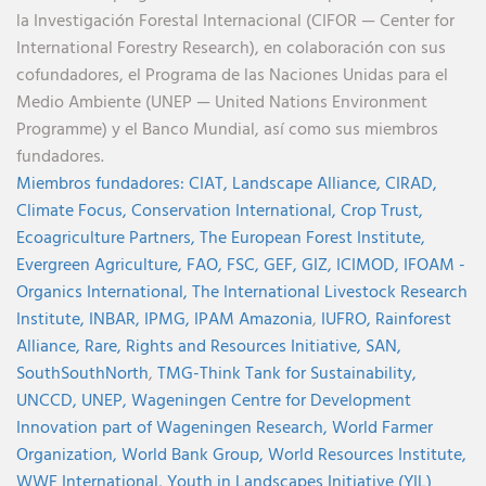
la Investigación Forestal Internacional (CIFOR — Center for
International Forestry Research), en colaboración con sus
cofundadores, el Programa de las Naciones Unidas para el
Medio Ambiente (UNEP — United Nations Environment
Programme) y el Banco Mundial, así como sus miembros
fundadores.
Miembros fundadores:
CIAT,
Landscape Alliance,
CIRAD,
Climate Focus,
Conservation International,
Crop Trust,
Ecoagriculture Partners,
The European Forest Institute,
Evergreen Agriculture,
FAO,
FSC,
GEF,
GIZ,
ICIMOD,
IFOAM -
Organics International,
The International Livestock Research
Institute,
INBAR,
IPMG,
IPAM Amazonia
,
IUFRO,
Rainforest
Alliance,
Rare,
Rights and Resources Initiative,
SAN,
SouthSouthNorth
,
TMG-Think Tank for Sustainability,
UNCCD,
UNEP,
Wageningen Centre for Development
Innovation part of Wageningen Research,
World Farmer
Organization,
World Bank Group,
World Resources Institute,
WWF International,
Youth in Landscapes Initiative (YIL)