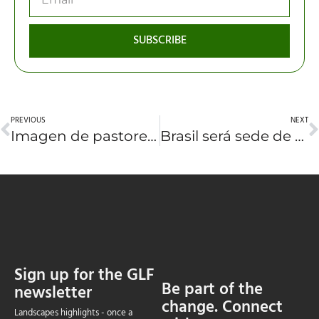
SUBSCRIBE
PREVIOUS
NEXT
Imagen de pastoreo en la Patagonia chilena, entre las ganadoras de GLF Photography Awards 2026
Brasil será sede de foro internacional sobre agricultura regenerativa por el futuro de la alimentación
Sign up for the GLF
Be part of the
newsletter
change. Connect
Landscapes highlights - once a