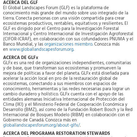
ACERCA DEL GLF
El Global Landscapes Forum (GLF) es la plataforma de
conocimiento más grande del mundo sobre uso integrado de la
tierra. Conecta personas con una visión compartida para crear
ecosistemas productivos, rentables, equitativos y resilientes. El
GLF es dirigido por el Centro para la Investigación Forestal
Internacional y Centro Internacional de Investigación Agroforestal
(CIFOR-ICRAF), en colaboración con sus cofundadores PNUMA y el
Banco Mundial, y las
organizaciones miembro
. Conozca más
en
www.globallandscapesforum.org
.
ACERCA DE GLFx
GLFx es una red de organizaciones independientes, comunitarias
y de base, que transforman sus ecosistemas y promueven la
mejora de políticas a favor del planeta. GLFx está diseñada para
acelerar la acción local en pro de la restauración global de
ecosistemas, conectando a sus miembros con espacios de
conocimiento, herramientas y las redes necesarias para lograr un
cambio duradero y holístico. GLFx cuenta con el apoyo de las
entidades alemanas Iniciativa Internacional de Protección del
Clima (IKI) y el Ministerio Federal de Cooperación Económica y
Desarrollo (BMZ), así como de la Fundación Robert Bosch y la Red
Internacional de Bosques Modelo (RIBM) en colaboración con el
Gobierno de Canadá. Conozca más en
globallandscapesforum.org/about-glfx/
.
ACERCA DEL PROGRAMA RESTORATION STEWARDS