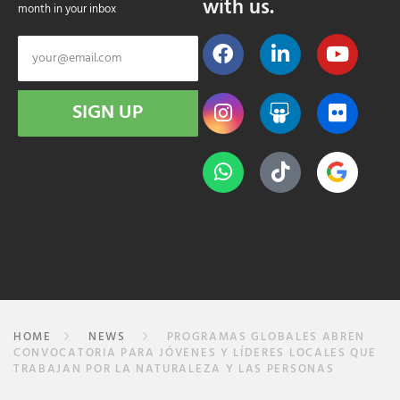
with us.
month in your inbox
SIGN UP
HOME
NEWS
PROGRAMAS GLOBALES ABREN
CONVOCATORIA PARA JÓVENES Y LÍDERES LOCALES QUE
TRABAJAN POR LA NATURALEZA Y LAS PERSONAS