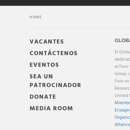
HOME
VACANTES
GLOB
El Glob
CONTÁCTENOS
dedicad
EVENTOS
el Foro
temas c
SEA UN
Foro es
PATROCINADOR
Researc
United 
DONATE
Miembr
MEDIA ROOM
Ecoagri
Organic
Allianc