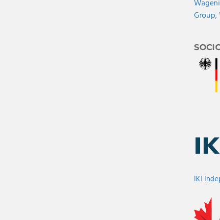
Wagenin
Group,
SOCI
IKI Ind