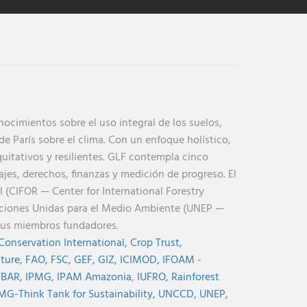
cimientos sobre el uso integral de los suelos,
de París sobre el clima. Con un enfoque holístico,
uitativos y resilientes. GLF contempla cinco
jes, derechos, finanzas y medición de progreso. El
l (CIFOR — Center for International Forestry
aciones Unidas para el Medio Ambiente (UNEP —
sus miembros fundadores.
Conservation International,
Crop Trust,
lture,
FAO,
FSC,
GEF,
GIZ,
ICIMOD,
IFOAM -
NBAR,
IPMG,
IPAM Amazonia
,
IUFRO,
Rainforest
MG-Think Tank for Sustainability,
UNCCD,
UNEP,