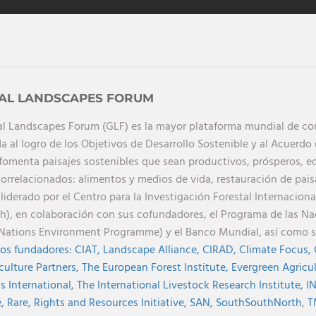
AL LANDSCAPES FORUM
al Landscapes Forum (GLF) es la mayor plataforma mundial de cono
a al logro de los Objetivos de Desarrollo Sostenible y al Acuerdo 
 fomenta paisajes sostenibles que sean productivos, prósperos, eq
orrelacionados: alimentos y medios de vida, restauración de paisa
 liderado por el Centro para la Investigación Forestal Internaciona
h), en colaboración con sus cofundadores, el Programa de las N
Nations Environment Programme) y el Banco Mundial, así como 
os fundadores:
CIAT,
Landscape Alliance,
CIRAD,
Climate Focus,
culture Partners,
The European Forest Institute,
Evergreen Agricu
s International,
The International Livestock Research Institute,
I
e,
Rare,
Rights and Resources Initiative,
SAN,
SouthSouthNorth
,
T