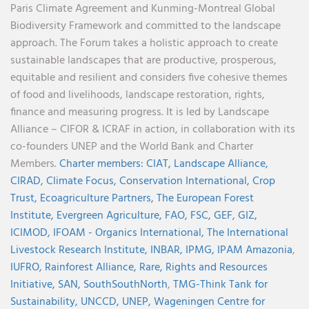
Paris Climate Agreement and Kunming-Montreal Global
Biodiversity Framework and committed to the landscape
approach. The Forum takes a holistic approach to create
sustainable landscapes that are productive, prosperous,
equitable and resilient and considers five cohesive themes
of food and livelihoods, landscape restoration, rights,
finance and measuring progress. It is led by Landscape
Alliance – CIFOR & ICRAF in action, in collaboration with its
co-founders UNEP and the World Bank and Charter
Members.
Charter members:
CIAT,
Landscape Alliance,
CIRAD,
Climate Focus,
Conservation International,
Crop
Trust,
Ecoagriculture Partners,
The European Forest
Institute,
Evergreen Agriculture,
FAO,
FSC,
GEF,
GIZ,
ICIMOD,
IFOAM - Organics International,
The International
Livestock Research Institute,
INBAR,
IPMG,
IPAM Amazonia
,
IUFRO,
Rainforest Alliance,
Rare,
Rights and Resources
Initiative,
SAN,
SouthSouthNorth
,
TMG-Think Tank for
Sustainability,
UNCCD,
UNEP,
Wageningen Centre for