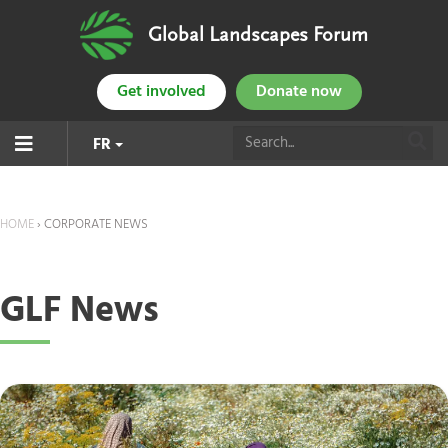
Global Landscapes Forum
Get involved
Donate now
FR
HOME
›
CORPORATE NEWS
GLF News