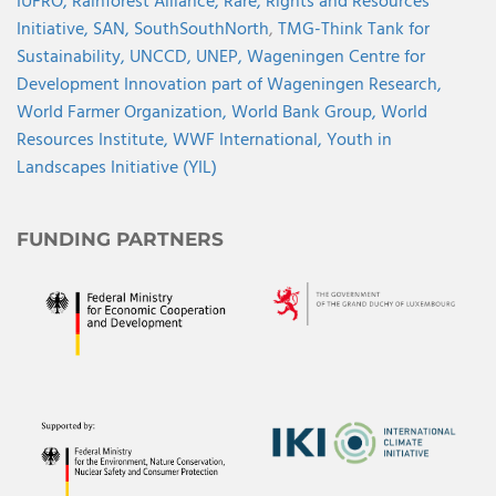
IUFRO,
Rainforest Alliance,
Rare,
Rights and Resources
Initiative,
SAN,
SouthSouthNorth
,
TMG-Think Tank for
Sustainability,
UNCCD,
UNEP,
Wageningen Centre for
Development Innovation part of Wageningen Research,
World Farmer Organization,
World Bank Group,
World
Resources Institute,
WWF International,
Youth in
Landscapes Initiative (YIL)
FUNDING PARTNERS