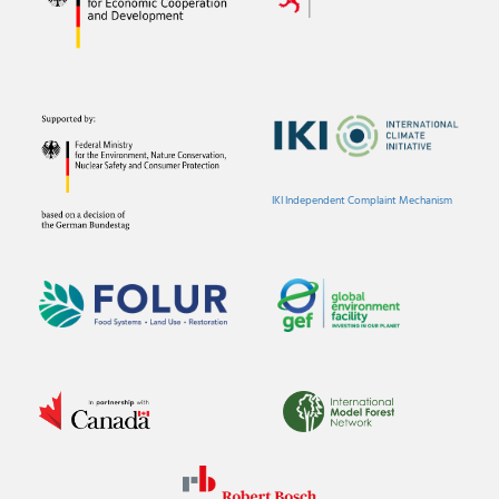
IKI Independent Complaint Mechanism